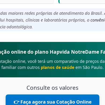
das maiores redes próprias de atendimento do Brasil
i hospitais, clínicas e laboratórios próprios, o
convêni
ncia odontológica.
ção online do plano Hapvida NotreDame Fa
tação online, você terá um comparativo de preços d
familiar com outros
planos de saúde
em São Paulo.
Consulte os valores
👉 Faça agora sua Cotação Online