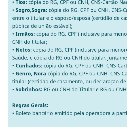
•
Tios:
cópia do RG, CPF ou CNH, CNS-Cartão Naci
•
Sogro,Sogra:
cópia do RG, CPF ou CNH, CNS-Ca
entre o titular e o esposo/esposa (certidão de 
pública de união estável);
•
Irmãos:
cópia do RG, CPF (inclusive para meno
CNH do titular;
•
Netos:
cópia do RG, CPF (inclusive para menor
Saúde, e cópia do RG ou CNH do titular, junta
•
Cunhados:
cópia do RG, CPF ou CNH, CNS-Cart
•
Genro, Nora
cópia do RG, CPF ou CNH, CNS-Car
titular (certidão de casamento, ou declaração de
•
Sobrinhos:
RG ou CNH do Titular e RG ou CNH 
Regras Gerais:
• Boleto bancário emitido pela operadora a parti