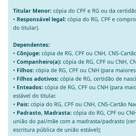
Titular Menor:
cópia do CPF e RG ou da certidão
•
Responsável legal:
cópia do RG, CPF e comprov
do titular).
Dependentes:
•
Cônjuge:
cópia de RG, CPF ou CNH, CNS-Cartão
•
Companheiro(a):
cópia de RG, CPF ou CNH, CNS
•
Filhos:
cópia de RG, CPF ou CNH (para maiores 
•
Filhos adotivos:
cópia de RG, certidão de nasci
•
Enteados:
cópia de RG, CPF ou CNH (para maio
estável do titular.
•
Pais:
cópia do RG, CPF ou CNH, CNS-Cartão Nac
•
Padrasto, Madrasta:
cópia do RG, CPF ou CNH
união do pai/mãe com a madrasta/padrasto (cert
escritura pública de união estável);