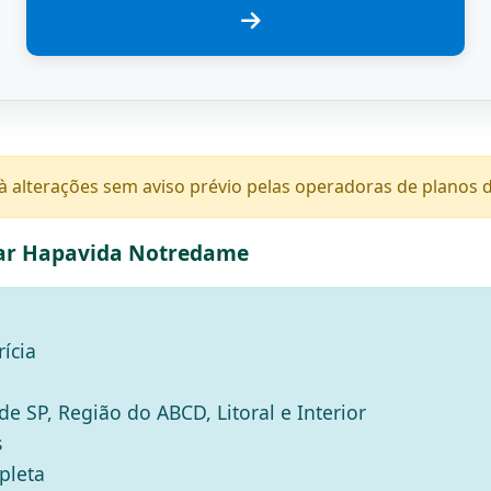
 à alterações sem aviso prévio pelas operadoras de planos 
iar Hapavida Notredame
ícia
e SP, Região do ABCD, Litoral e Interior
s
pleta