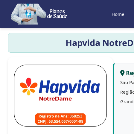
Home
Hapvida NotreDa
Re
São Pa
Regiã
Grande