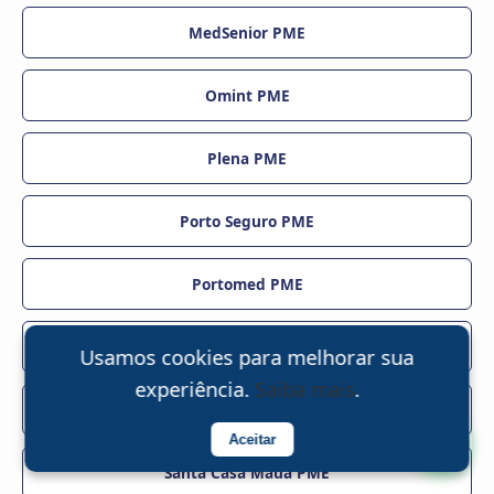
MedSenior PME
Omint PME
Plena PME
Porto Seguro PME
Portomed PME
Sagrada Família PME
Usamos cookies para melhorar sua
experiência.
.
Saiba mais
Sami PME
Aceitar
Santa Casa Mauá PME