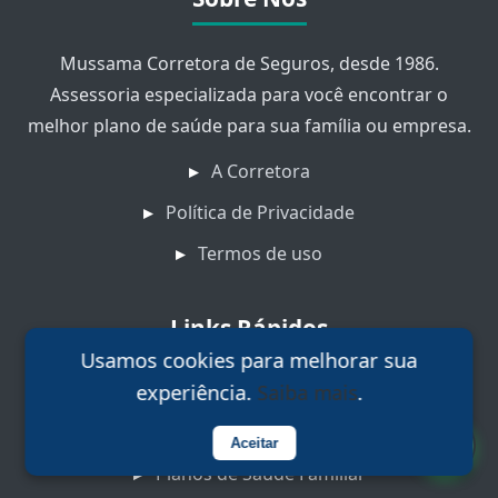
Mussama Corretora de Seguros, desde 1986.
Assessoria especializada para você encontrar o
melhor plano de saúde para sua família ou empresa.
A Corretora
Política de Privacidade
Termos de uso
Links Rápidos
Usamos cookies para melhorar sua
experiência.
.
Planos de Saúde em São Paulo
Saiba mais
Planos de Saúde Individual
Aceitar
Planos de Saúde Familiar